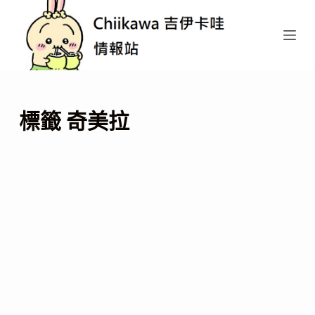
跳
至
主
要
內
容
標籤
奇美拉