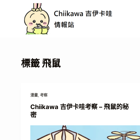
跳
至
主
要
內
容
標籤
飛鼠
漫畫
,
考察
Chiikawa 吉伊卡哇考察 – 飛鼠的秘
密