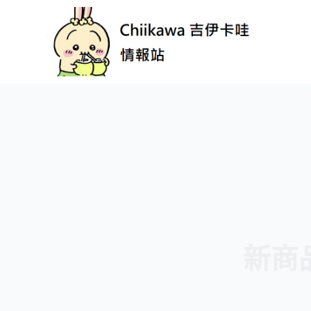
跳
至
主
要
內
容
新商品