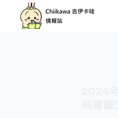
跳
至
主
要
內
容
2024
哇書籤