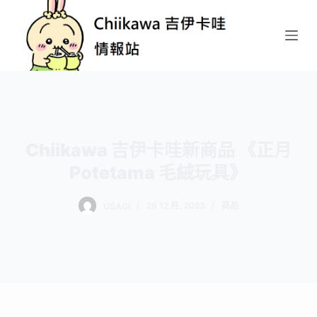
跳
至
主
要
內
容
Chiikawa 吉伊卡哇新商品 《正月
Potetama 毛絨玩具》
USAGI
26 12 月, 2023
商品