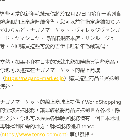
這些可愛的新年毛絨玩偶將於12月27日開始在一系列實
體店和網上商店陸續發售。您可以前往指定店鋪如ちい
かわらんど、ナガノマーケット、ヴィレッジヴァンガ
ード、ヤマシロヤ、博品館銀座本店、サンルージュ
等，立即購買這些可愛的吉伊卡哇新年毛絨玩偶。
當然，如果不身在日本的話就未能如時購買這些商品，
你也可以選擇在ナガノマーケット的線上商城
（
https://nagano-market.jp
）購買這些商品並運送到
海外。
ナガノマーケット的線上商城上提供了WorldShopping
的全球運送服務，讓您輕鬆將商品運送到世界各地。除
些之外，你也可以透過各種轉運服務備有一個日本地址
再轉運到所需的地方。轉運服務例如 tenso
(
https://www.tenso.com/cht
) 等供選擇。