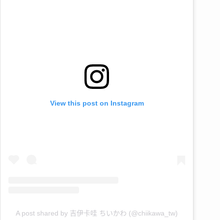
View this post on Instagram
A post shared by 吉伊卡哇 ちいかわ (@chiikawa_tw)