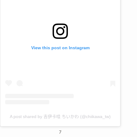
View this post on Instagram
A post shared by 吉伊卡哇 ちいかわ (@chiikawa_tw)
7