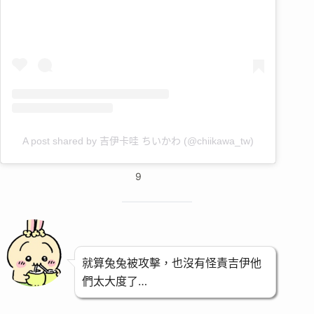
A post shared by 吉伊卡哇 ちいかわ (@chiikawa_tw)
9
就算兔兔被攻擊，也沒有怪責吉伊他
們太大度了…