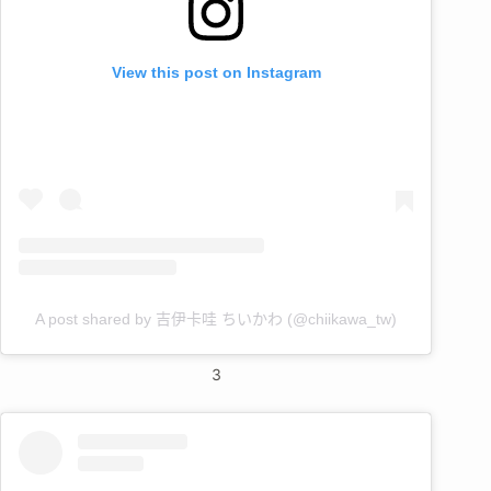
View this post on Instagram
A post shared by 吉伊卡哇 ちいかわ (@chiikawa_tw)
3