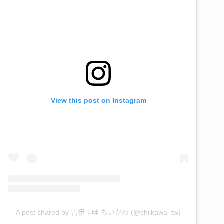
View this post on Instagram
A post shared by 吉伊卡哇 ちいかわ (@chiikawa_tw)