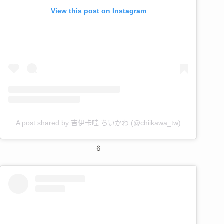
View this post on Instagram
A post shared by 吉伊卡哇 ちいかわ (@chiikawa_tw)
6