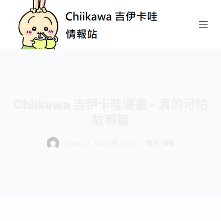
跳
至
主
要
內
容
Chiikawa 吉伊卡哇漫畫 – 真的可怕
故事篇
USAGI
30 12 月, 2023
整合
,
漫畫