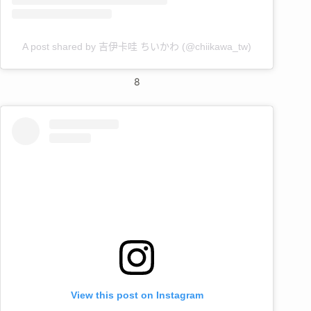
A post shared by 吉伊卡哇 ちいかわ (@chiikawa_tw)
8
View this post on Instagram