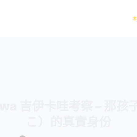
吉
kawa 吉伊卡哇考察 – 那
こ）的真實身份