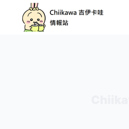
跳
至
主
要
內
容
Chii