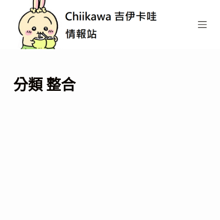
跳
至
主
要
內
容
分類
整合